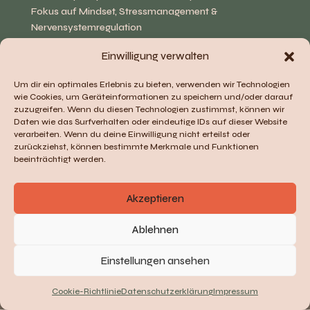
Fokus auf Mindset, Stressmanagement &
Nervensystemregulation
Vereinbarkeit von Beruf, Familie & eigenen
Einwilligung verwalten
Bedürfnissen
Um dir ein optimales Erlebnis zu bieten, verwenden wir Technologien
wie Cookies, um Geräteinformationen zu speichern und/oder darauf
zuzugreifen. Wenn du diesen Technologien zustimmst, können wir
Daten wie das Surfverhalten oder eindeutige IDs auf dieser Website
hallo@annalinares.de
verarbeiten. Wenn du deine Einwilligung nicht erteilst oder
zurückziehst, können bestimmte Merkmale und Funktionen
beeinträchtigt werden.
Akzeptieren
Ablehnen
Einstellungen ansehen
Impressum
Datenschutzerklärung
Cookie-Richtlinie (EU)
Cookie-Richtlinie
Datenschutzerklärung
Impressum